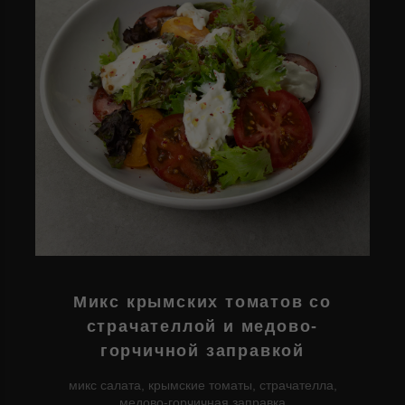
Микс крымских томатов со
страчателлой и медово-
горчичной заправкой
микс салата, крымские томаты, страчателла,
медово-горчичная заправка