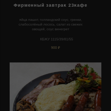
Фирменный завтраĸ 23ĸафе
яйца пашот, голландский соус, гренки,
слабосолёный лосось, салат из свежих
овощей, соус винегрет
КБЖУ 1115/39/81/55
900 ₽