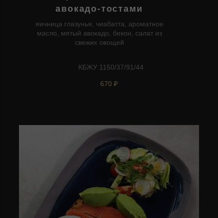
авокадо-тостами
яичница глазунья, чиабатта, ароматное
масло, мятый авокадо, бекон, салат из
свежих овощей
КБЖУ 1150/37/91/44
670 ₽