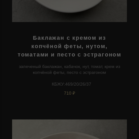
Баклажан с кремом из
копчёной феты, нутом,
томатами и песто с эстрагоном
запеченый баклажан, кабачок, нут, томат, крем из
копчёной феты, песто с эстрагоном
КБЖУ:469/20/26/37
710 ₽